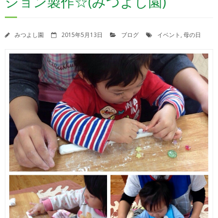
ション製作☆(みつよし園)
苦情解決制度
苦情解決の状況報告
みつよし園
2015年5月13日
ブログ
イベント
,
母の日
園自己評価について
決算報告書
登園届・意見書ダウンロード