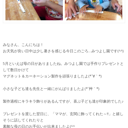
みなさん、こんにちは！
お天気が良い日中は少し暑さを感じる今日このごろ…みつよし園です(^^)
5月といえば母の日がありましたね。みつよし園では手作りプレゼントと
して数日かけて
マグネット＆カーネーション製作を頑張りましたよ(*´∀｀*)
小さな子ども達も先生と一緒にがんばりましたよ(*´艸｀*)
製作過程にキラキラ飾りがあるんですが、喜ぶ子ども達が印象的でした♪
プレゼントを渡した翌日に、「ママが、玄関に飾ってくれた～!!」と嬉し
そうに話してくれたりと
素敵な母の日のお手伝いが出来ましたよ(^^ゞ