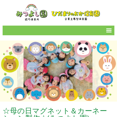
サイトマップ
園のご案内
1日の流れ
年間イベント
保育所情報
お知らせ一覧
カレンダー
☆母の日マグネット＆カーネー
女性の働きやすい職場づくり