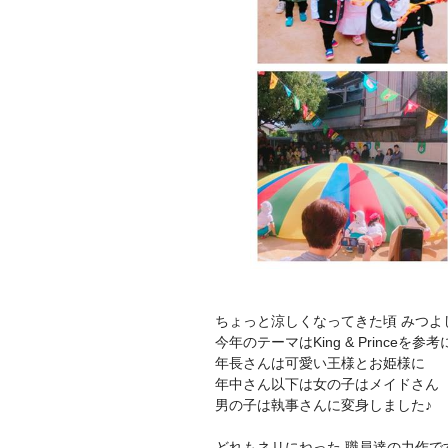
ちょっと涼しくなってきた頃 みつよし
今年のテーマはKing & Princeを参考に『
年長さんは可愛い王様とお姫様に
年中さん以下は女の子はメイドさん
男の子は執事さんに変身しました♪
どれもネリにねった 職員達の力作です(^