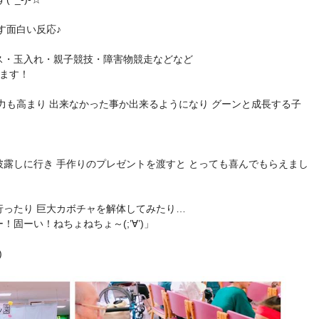
す面白い反応♪
ス・玉入れ・親子競技・障害物競走などなど
ます！
力も高まり 出来なかった事か出来るようになり グーンと成長する子
露しに行き 手作りのプレゼントを渡すと とっても喜んでもらえまし
行ったり 巨大カボチャを解体してみたり…
固ーい！ねちょねちょ～(;’∀’)」
)