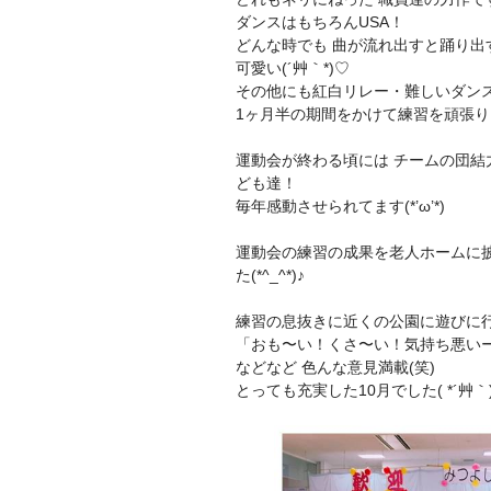
ダンスはもちろんUSA！
どんな時でも 曲が流れ出すと踊り出
可愛い(´艸｀*)♡
その他にも紅白リレー・難しいダン
1ヶ月半の期間をかけて練習を頑張り
運動会が終わる頃には チームの団結
ども達！
毎年感動させられてます(*’ω’*)
運動会の練習の成果を老人ホームに披
た(*^_^*)♪
練習の息抜きに近くの公園に遊びに
「おも〜い！くさ〜い！気持ち悪いー！
などなど 色んな意見満載(笑)
とっても充実した10月でした( *´艸｀