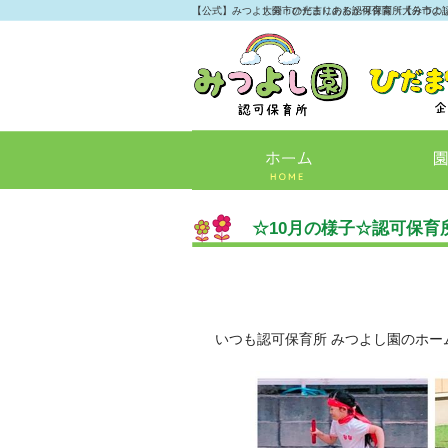
【公式】みつよし園・ひだまりのおか保育園《大分市の
大分市の光吉にある認可保育所【みつよ
☆10月の様子☆認可保育
いつも認可保育所 みつよし園のホー