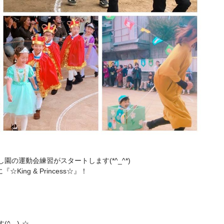
園の運動会練習がスタートします(*^_^*)
☆King & Princess☆』！
_-)-☆