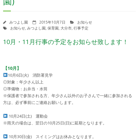
園)
苦情解決制度
苦情解決の状況報告
みつよし園
2015年10月7日
お知らせ
お知らせ
,
みつよし園
,
保育園
,
大分市
,
行事予定
園自己評価について
10月・11月行事の予定をお知らせ致します！
決算報告書
登園届・意見書ダウンロード
【10月】
10月6日(火) 消防署見学
◎対象：年少さん以上
◎準備物：お弁当・水筒
※保護者で参加される方、年少さん以外のお子さんで一緒に参加される
方は、必ず事前にご連絡お願いします。
10月24日(土) 運動会
※雨天の場合は、翌日の10月25日(日)に延期となります。
10月30日(金) スイミングはお休みとなります。