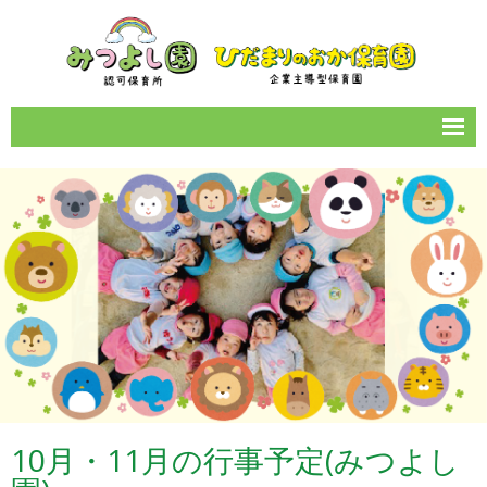
サイトマップ
園のご案内
1日の流れ
年間イベント
保育所情報
お知らせ一覧
カレンダー
10月・11月の行事予定(みつよし
女性の働きやすい職場づくり