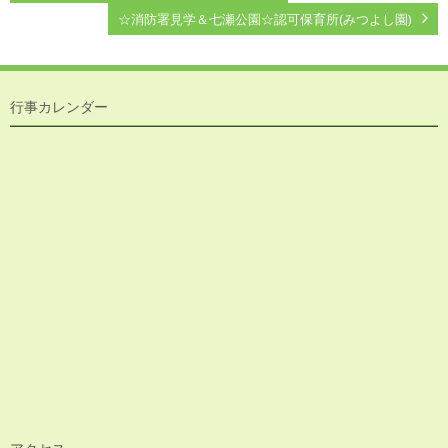
☆消防署見学＆七瀬公園☆認可保育所(みつよし園)
行事カレンダー