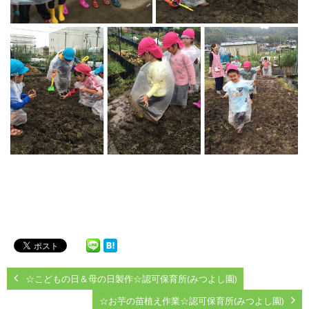
☆こどもの日＆母の日製作☆認可保育所(みつよし園)
☆お芋の苗植え作業☆認可保育所(みつよし園)