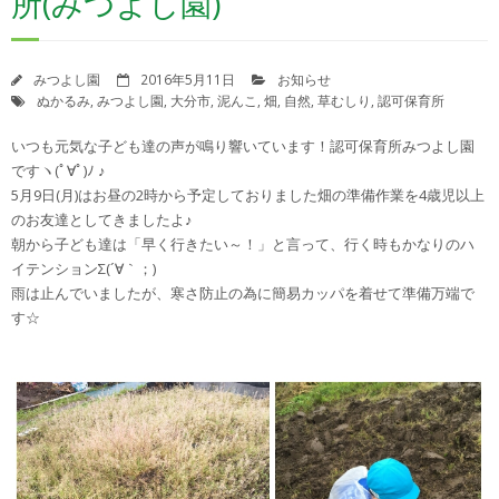
所(みつよし園)
苦情解決制度
苦情解決の状況報告
みつよし園
2016年5月11日
お知らせ
ぬかるみ
,
みつよし園
,
大分市
,
泥んこ
,
畑
,
自然
,
草むしり
,
認可保育所
園自己評価について
いつも元気な子ども達の声が鳴り響いています！認可保育所みつよし園
決算報告書
ですヽ(ﾟ∀ﾟ)ﾉ ♪
5月9日(月)はお昼の2時から予定しておりました畑の準備作業を4歳児以上
登園届・意見書ダウンロード
のお友達としてきましたよ♪
朝から子ども達は「早く行きたい～！」と言って、行く時もかなりのハ
イテンションΣ(´∀｀；)
雨は止んでいましたが、寒さ防止の為に簡易カッパを着せて準備万端で
す☆