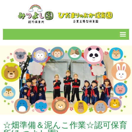
サイトマップ
園のご案内
1日の流れ
年間イベント
保育所情報
お知らせ一覧
カレンダー
☆畑準備＆泥んこ作業☆認可保育
女性の働きやすい職場づくり