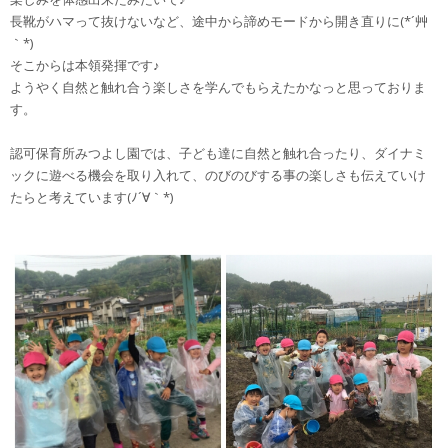
長靴がハマって抜けないなど、途中から諦めモードから開き直りに(*´艸
｀*)
そこからは本領発揮です♪
ようやく自然と触れ合う楽しさを学んでもらえたかなっと思っておりま
す。
認可保育所みつよし園では、子ども達に自然と触れ合ったり、ダイナミ
ックに遊べる機会を取り入れて、のびのびする事の楽しさも伝えていけ
たらと考えています(ﾉ´∀｀*)