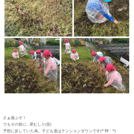
さぁ遊ぶぞ！
でもその前に…草むしり(笑)
予想に反していた為、子ども達はテンションダウンです(*´艸｀*)