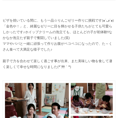
ピザを焼いている間に、もう一品☆りんごゼリー作りに挑戦です(๑´ڡ`๑)
「金色や！」と、綺麗なゼリーに目を輝かせる子供たちがとても可愛ら
しかったです♪ホイップクリームの泡立ても、ほとんどの子が初体験!!な
かなか泡立たず親子で奮闘していました(笑)
ママやパパと一緒に頑張って作りお腹がペコペコになったので、た～く
さん食べて大満足な様子でした♪
親子で力を合わせて楽しく過ごす事が出来、また美味しい物を食して凄
く楽しくて幸せな時間になりました(*´艸｀*)