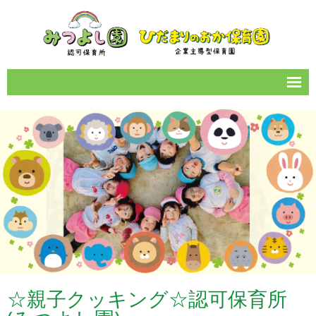
サイトマップ
園のご案内
1日の流れ
年間イベント
保育所情報
お知らせ一覧
カレンダー
☆親子クッキング☆認可保育所
女性の働きやすい職場づくり