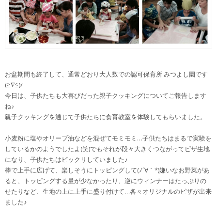
お盆期間も終了して、通常どおり大人数での認可保育所 みつよし園です
(≧∇≦)/
今日は、子供たちも大喜びだった親子クッキングについてご報告します
ね♪
親子クッキングを通じて子供たちに食育教室を体験してもらいました。
小麦粉に塩やオリーブ油などを混ぜてモミモミ…子供たちはまるで実験を
しているかのようでしたよ(笑)でもそれが段々大きくつながってピザ生地
になり、子供たちはビックリしていました♪
棒で上手に広げて、楽しそうにトッピングして(ﾉ´∀｀*)嫌いなお野菜があ
ると、トッピングする量が少なかったり、逆にウィンナーはたっぷりの
せたりなど、生地の上に上手に盛り付けて…各々オリジナルのピザが出来
ました♪