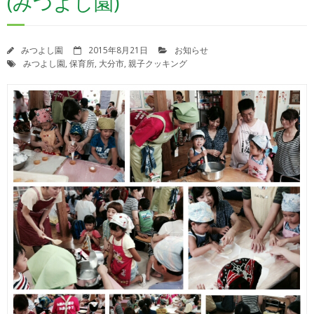
(みつよし園)
苦情解決制度
苦情解決の状況報告
みつよし園
2015年8月21日
お知らせ
みつよし園
,
保育所
,
大分市
,
親子クッキング
園自己評価について
決算報告書
登園届・意見書ダウンロード