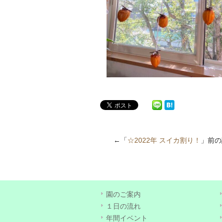
←「
☆2022年 スイカ割り！
」前
園のご案内
１日の流れ
年間イベント