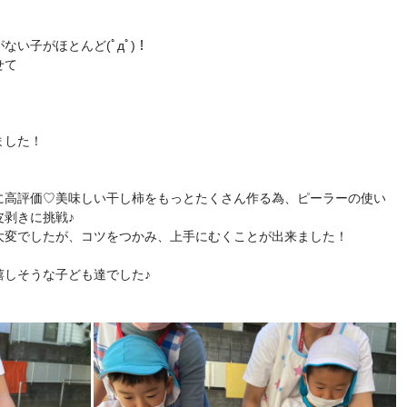
い子がほとんど(ﾟдﾟ)！
せて
ました！
に高評価♡美味しい干し柿をもっとたくさん作る為、ピーラーの使い
剥きに挑戦♪
大変でしたが、コツをつかみ、上手にむくことが出来ました！
嬉しそうな子ども達でした♪