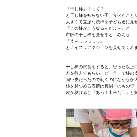
『干し柿』！って？
と干し柿を知らない子、食べたことがな
大きくて立派な渋柿を子ども達に見
『この柿がこうなるんだよ～』と
市販の干し柿を見せると、みんな
『え～っっっっっ』
とナイスリアクションを見せてくれ
干し柿の試食をすると、思った以上
方を教えてもらい、ピーラーで柿の皮
固い皮だったので剥くのになかなか
柿を見つめる表情は真剣そのもの♡
皮が剥けると『あっ！出来た♡』と