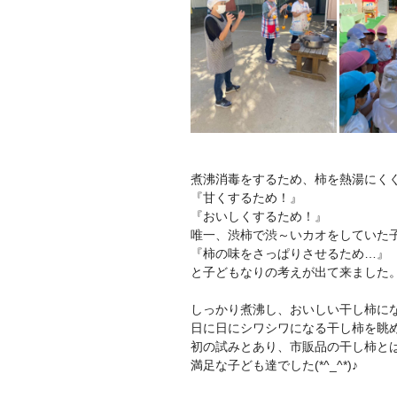
煮沸消毒をするため、柿を熱湯にく
『甘くするため！』
『おいしくするため！』
唯一、渋柿で渋～いカオをしていた
『柿の味をさっぱりさせるため…』
と子どもなりの考えが出て来ました
しっかり煮沸し、おいしい干し柿にな
日に日にシワシワになる干し柿を眺め
初の試みとあり、市販品の干し柿と
満足な子ども達でした(*^_^*)♪