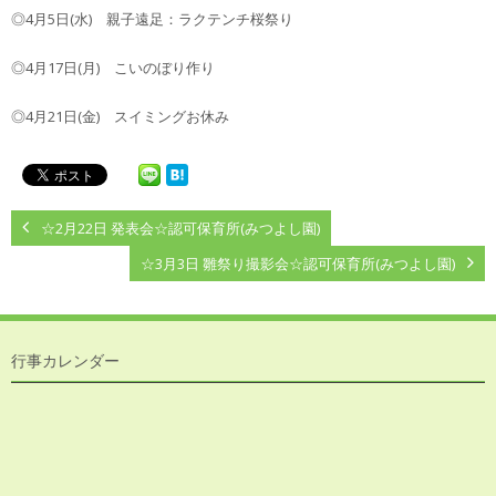
◎4月5日(水) 親子遠足：ラクテンチ桜祭り
◎4月17日(月) こいのぼり作り
◎4月21日(金) スイミングお休み
☆2月22日 発表会☆認可保育所(みつよし園)
☆3月3日 雛祭り撮影会☆認可保育所(みつよし園)
行事カレンダー