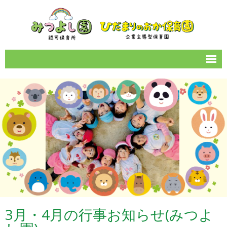
サイトマップ
園のご案内
1日の流れ
年間イベント
保育所情報
お知らせ一覧
カレンダー
3月・4月の行事お知らせ(みつよ
女性の働きやすい職場づくり