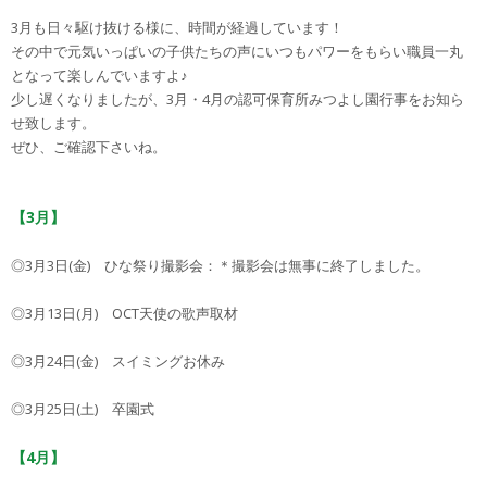
3月も日々駆け抜ける様に、時間が経過しています！
その中で元気いっぱいの子供たちの声にいつもパワーをもらい職員一丸
となって楽しんでいますよ♪
少し遅くなりましたが、3月・4月の認可保育所みつよし園行事をお知ら
せ致します。
ぜひ、ご確認下さいね。
【3月】
◎3月3日(金) ひな祭り撮影会：＊撮影会は無事に終了しました。
◎3月13日(月) OCT天使の歌声取材
◎3月24日(金) スイミングお休み
◎3月25日(土) 卒園式
【4月】