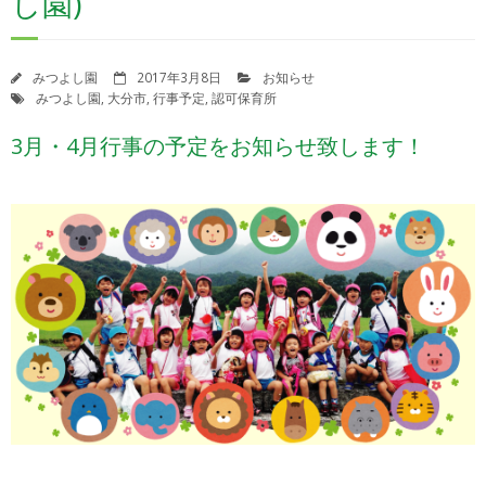
し園)
苦情解決制度
苦情解決の状況報告
みつよし園
2017年3月8日
お知らせ
みつよし園
,
大分市
,
行事予定
,
認可保育所
園自己評価について
3月・4月行事の予定をお知らせ致します！
決算報告書
登園届・意見書ダウンロード