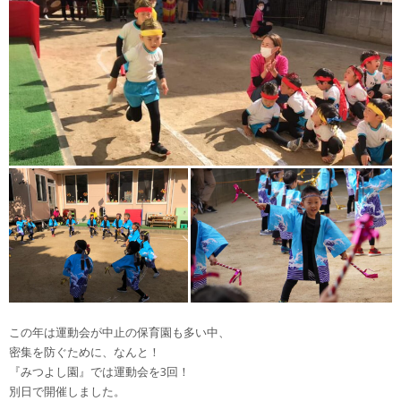
この年は運動会が中止の保育園も多い中、
密集を防ぐために、なんと！
『みつよし園』では運動会を3回！
別日で開催しました。