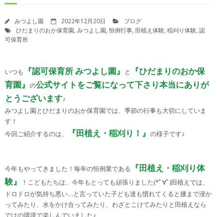
苦情解決制度
みつよし園
2022年12月20日
ブログ
ひだまりのおか保育園
,
みつよし園
,
恒例行事
,
田植え体験
,
稲刈り体験
,
認
苦情解決の状況報告
可保育所
園自己評価について
『認可保育所 みつよし園』
『ひだまりのおか保
決算報告書
いつも
と
育園』
公式サイトをご覧になって下さり本当にありが
の
登園届・意見書ダウンロード
とうございます
♪
みつよし園とひだまりのおか保育園では、季節の行事も大切にしていま
す！
『田植え・稲刈り！』
今回ご紹介するのは、
の様子です♪
『田植え・稲刈り体
今年もやってきました！毎年の恒例業である
験』
！こどもたちは、今年もとっても頑張りました(*ﾟ∀ﾟ)田植えでは、
ドロドロが気持ち悪い…と言っていた子ども達も慣れてくると腰まで浸か
ってみたり、水をかけ合ってみたり、わざとこけてみたりと田植えなら
ではの環境で楽しんでいました♪