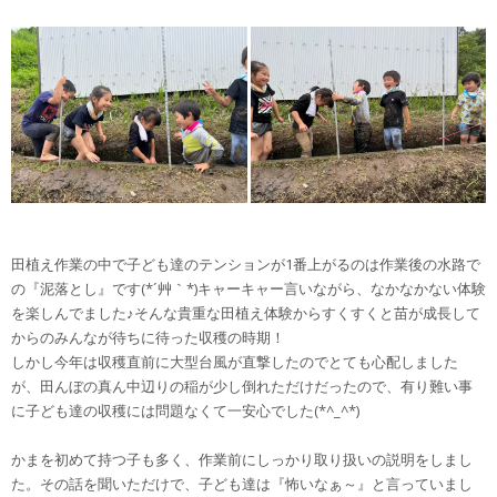
田植え作業の中で子ども達のテンションが1番上がるのは作業後の水路で
の『泥落とし』です(*´艸｀*)キャーキャー言いながら、なかなかない体験
を楽しんでました♪そんな貴重な田植え体験からすくすくと苗が成長して
からのみんなが待ちに待った収穫の時期！
しかし今年は収穫直前に大型台風が直撃したのでとても心配しました
が、田んぼの真ん中辺りの稲が少し倒れただけだったので、有り難い事
に子ども達の収穫には問題なくて一安心でした(*^_^*)
かまを初めて持つ子も多く、作業前にしっかり取り扱いの説明をしまし
た。その話を聞いただけで、子ども達は『怖いなぁ～』と言っていまし