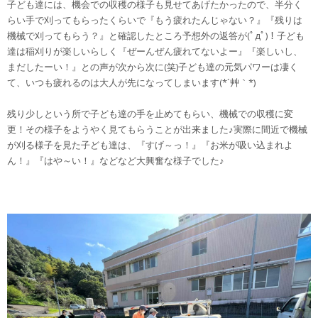
子ども達には、機会での収穫の様子も見せてあげたかったので、半分く
らい手で刈ってもらったくらいで『もう疲れたんじゃない？』『残りは
機械で刈ってもらう？』と確認したところ予想外の返答が(ﾟдﾟ)！子ども
達は稲刈りが楽しいらしく『ぜーんぜん疲れてないよー』『楽しいし、
まだしたーい！』との声が次から次に(笑)子ども達の元気パワーは凄く
て、いつも疲れるのは大人が先になってしまいます(*´艸｀*)
残り少しという所で子ども達の手を止めてもらい、機械での収穫に変
更！その様子をようやく見てもらうことが出来ました♪実際に間近で機械
が刈る様子を見た子ども達は、『すげ～っ！』『お米が吸い込まれよ
ん！』『はや～い！』などなど大興奮な様子でした♪