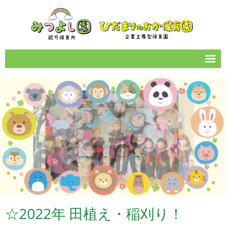
サイトマップ
園のご案内
1日の流れ
年間イベント
保育所情報
お知らせ一覧
カレンダー
☆2022年 田植え・稲刈り！
女性の働きやすい職場づくり